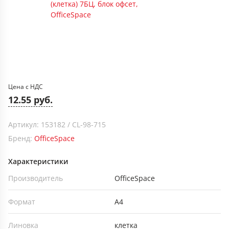
Цена с НДС
12.55 руб.
Артикул: 153182 / CL-98-715
Бренд:
OfficeSpace
Характеристики
Производитель
OfficeSpace
Формат
А4
Линовка
клетка