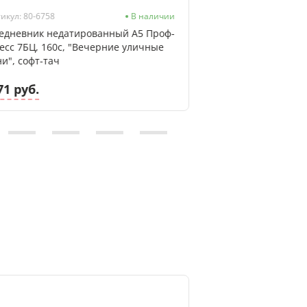
икул: 80-6758
В наличии
Артикул: 136-7134
едневник недатированный А5 Проф-
Ежедневник неда
есс 7БЦ, 160с, "Вечерние уличные
Пресс 7БЦ, 272с, 
ни", софт-тач
тиснение лен
71 руб.
9.30 руб.