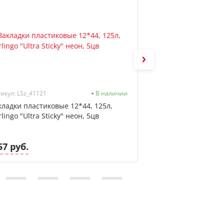
икул: LSz_41121
В наличии
Артикул: DuA5_61278
кладки пластиковые 12*44, 125л,
Ежедневник неда
lingo "Ultra Sticky" неон, 5цв
"Fillsta. Gray", 27
57 руб.
22.02 руб.