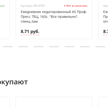
чии
Артикул: 80-4703
Нет в наличии
Арт
Ежедневник недатированный А5 Проф-
Еж
Пресс 7БЦ, 160с, "Все правильно",
Пр
глянц лам
ог
8.71 руб.
8.
окупают