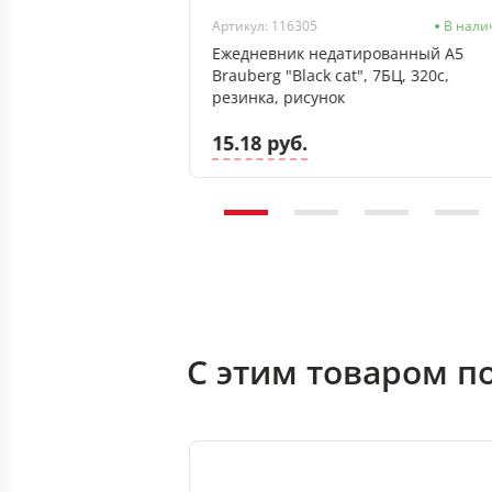
В наличии
Артикул: 116305
В нали
ованный А5 BG
Ежедневник недатированный А5
с, +ручка, в
Brauberg "Black cat", 7БЦ, 320с,
е
резинка, рисунок
15.18 руб.
С этим товаром п