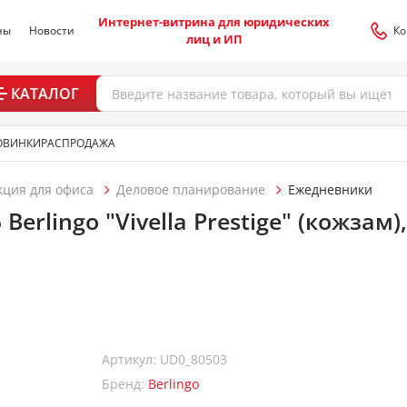
Интернет-витрина для юридических
ны
Новости
Ко
лиц и ИП
КАТАЛОГ
ОВИНКИ
РАСПРОДАЖА
кция для офиса
Деловое планирование
Ежедневники
Berlingo "Vivella Prestige" (кожзам)
Артикул: UD0_80503
Бренд:
Berlingo