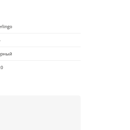
rlingo
5
ерный
20