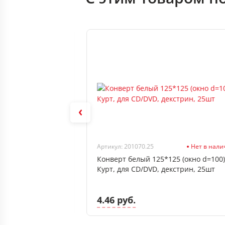
В наличии
Артикул: 201070.25
Нет в нал
6*76, 100л
Конверт белый 125*125 (окно d=100)
клейк, зеленый
Курт, для CD/DVD, декстрин, 25шт
4.46 руб.