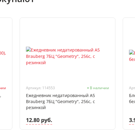
ичии
Артикул: 114553
В наличии
Арт
,
Ежедневник недатированный А5
Бл
Brauberg 7БЦ "Geometry", 256с, с
бе
резинкой
12.80 руб.
3.