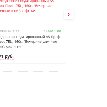
икул: 80-6758
В наличии
Артикул: 136-7134
едневник недатированный А5 Проф-
Ежедневник неда
есс 7БЦ, 160с, "Вечерние уличные
Пресс 7БЦ, 272с, 
ни", софт-тач
тиснение лен
71 руб.
9.30 руб.