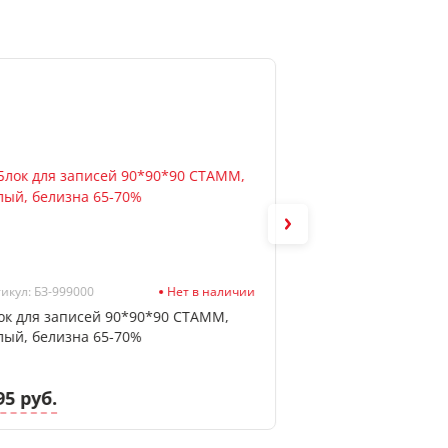
икул: БЗ-999000
Нет в наличии
Артикул: 2060324
ок для записей 90*90*90 СТАММ,
Этикет лента терм
лый, белизна 65-70%
ЭКО, deVENTE, бе
95 руб.
5.21 руб.