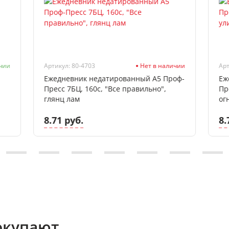
чии
Артикул: 80-4703
Нет в наличии
Арт
Ежедневник недатированный А5 Проф-
Еж
Пресс 7БЦ, 160с, "Все правильно",
Пр
глянц лам
ог
8.71 руб.
8.
окупают