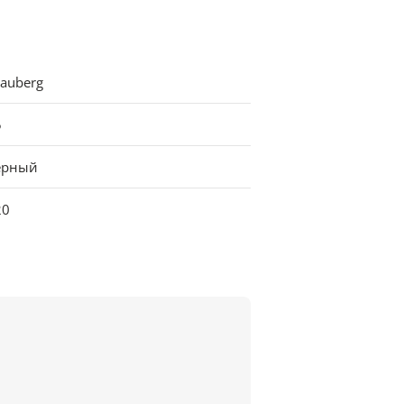
auberg
5
ерный
20