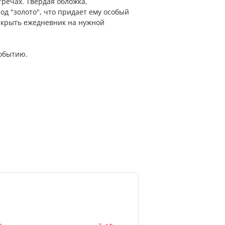
тречах. Твердая обложка,
од "золото", что придает ему особый
ткрыть ежедневник на нужной
обытию.