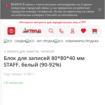
ВАЖНО! В связи с техническими неполадками на стороне
оператора городской связи, у нас временно не работают
городские номера телефонов. Но мы по-прежнему на связи
на мобильных номерах. Спасибо за понимание.
Интернет-витрина для юридических лиц и ИП
0
СКИДКИ
ХИТ ПРОДАЖ
НОВИНКИ
РАСПРОДАЖА
Бумага для заметок, записей
Блок для записей 80*80*40 мм
STAFF, белый (90-92%)
Код товара: 018811
В наличии