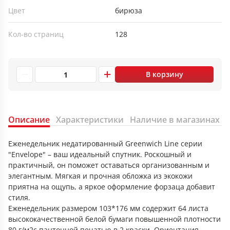
Цвет
бирюза
Кол-во страниц
128
В корзину
Описание
Характеристики
Наличие в магазинах
Еженедельник недатированный Greenwich Line серии
"Envelope" – ваш идеальный спутник. Роскошный и
практичный, он поможет оставаться организованным и
элегантным. Мягкая и прочная обложка из экокожи
приятна на ощупь, а яркое оформление форзаца добавит
стиля.
Еженедельник размером 103*176 мм содержит 64 листа
высококачественной белой бумаги повышенной плотности
80 г/м2с пантонной печатью в 2 краски. Ориентация –