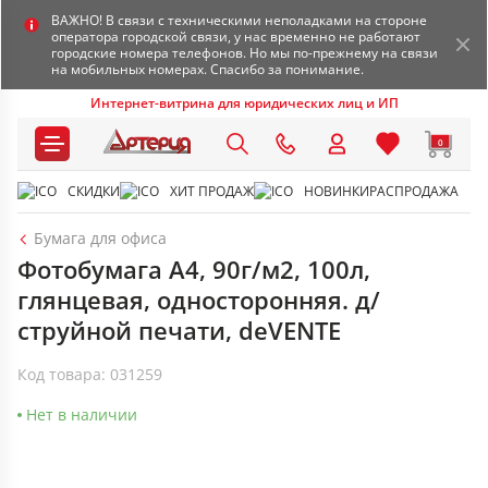
ВАЖНО! В связи с техническими неполадками на стороне
оператора городской связи, у нас временно не работают
городские номера телефонов. Но мы по-прежнему на связи
на мобильных номерах. Спасибо за понимание.
Интернет-витрина для юридических лиц и ИП
0
СКИДКИ
ХИТ ПРОДАЖ
НОВИНКИ
РАСПРОДАЖА
Бумага для офиса
Фотобумага А4, 90г/м2, 100л,
глянцевая, односторонняя. д/
струйной печати, deVENTE
Код товара: 031259
Нет в наличии