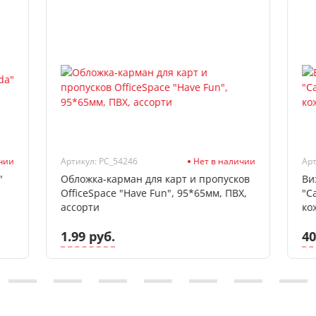
ичии
Артикул: PC_54246
Нет в наличии
Арт
"
Обложка-карман для карт и пропусков
Ви
OfficeSpace "Have Fun", 95*65мм, ПВХ,
"C
ассорти
ко
1.99 руб.
40