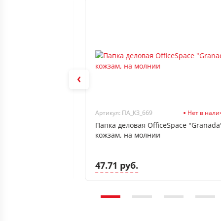
В наличии
Артикул: ПА_КЗ_669
Нет в нал
 "Flora", кожзам,
Папка деловая OfficeSpace "Granada
, метал. замок
кожзам, на молнии
47.71 руб.