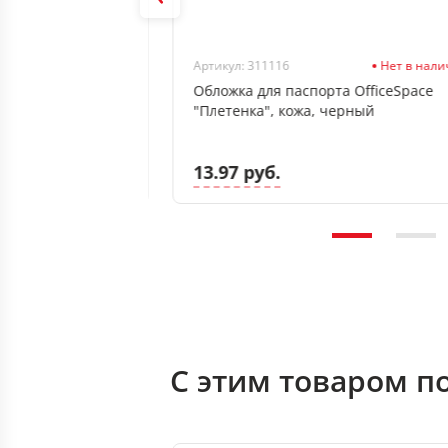
Нет в наличии
Артикул: 311116
Нет в нал
карт и пропусков
Обложка для паспорта OfficeSpace
n", 95*65мм, ПВХ,
"Плетенка", кожа, черный
13.97 руб.
С этим товаром п