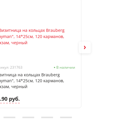
икул: 231763
В наличии
Артикул: 339855
зитница на кольцах Brauberg
Обложка для пасп
ayman", 14*25см, 120 карманов,
"Волк", кожа, тис
жзам, черный
.90 руб.
14.33 руб.