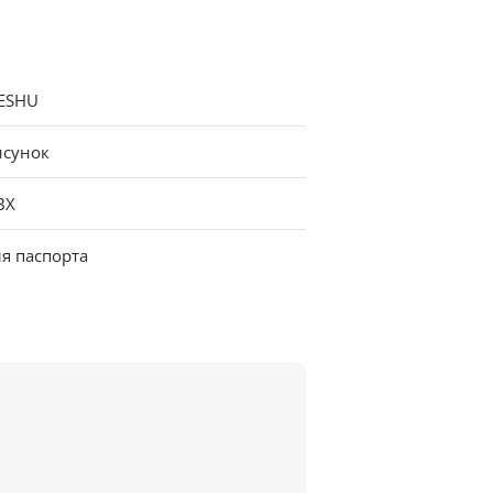
ESHU
исунок
ВХ
я паспорта