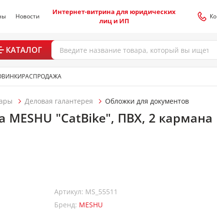
Интернет-витрина для юридических
ны
Новости
Ко
лиц и ИП
КАТАЛОГ
ОВИНКИ
РАСПРОДАЖА
уары
Деловая галантерея
Обложки для документов
 MESHU "CatBike", ПВХ, 2 кармана
Артикул: MS_55511
Бренд:
MESHU