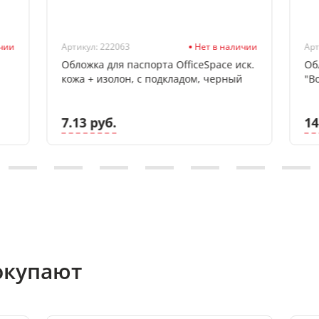
ичии
Артикул: 222063
Нет в наличии
Арт
Обложка для паспорта OfficeSpace иск.
Об
кожа + изолон, с подкладом, черный
"В
7.13 руб.
14
окупают