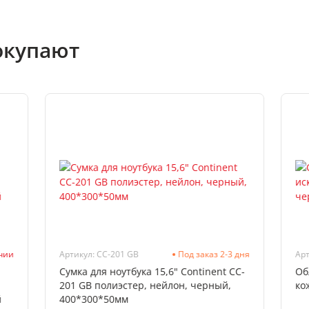
окупают
ичии
Артикул: CC-201 GB
Под заказ 2-3 дня
Арт
Сумка для ноутбука 15,6" Continent CC-
Об
201 GB полиэстер, нейлон, черный,
ко
й
400*300*50мм