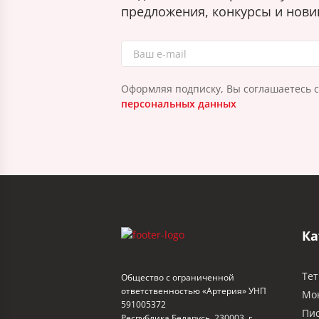
предложения, конкурсы и нови
Оформляя подписку, Вы соглашаетесь 
персональных данных
Ка
Тет
Общество с ограниченной
ответственностью «Артерия» УНП
Мо
591005372
Пи
Республика Беларусь, 230003, г.