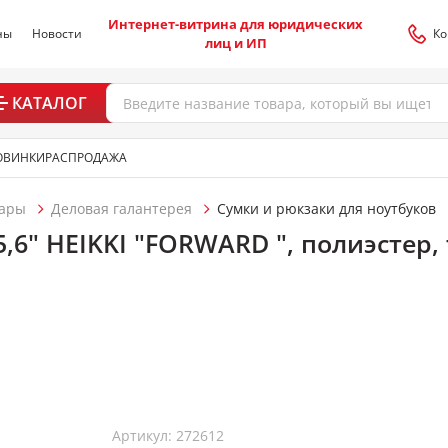
Интернет-витрина для юридических
ны
Новости
Ко
лиц и ИП
КАТАЛОГ
ОВИНКИ
РАСПРОДАЖА
уары
Деловая галантерея
Сумки и рюкзаки для ноутбуков
5,6" HEIKKI "FORWARD ", полиэстер,
Артикул: 272612