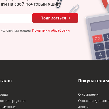
нки на свой почтовый ящик.
Подписаться
с условиями нашей
Политики обработки
талог
Покупателям
ради
О компании
ющие средства
Оплата и доставк
сьменные
Акции