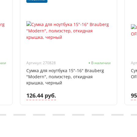
чии
Артикул: 270828
В наличии
Арт
Сумка для ноутбука 15"-16" Brauberg
Су
"Modern", полиэстер, откидная
OF
крышка, черный
126.44 руб.
95