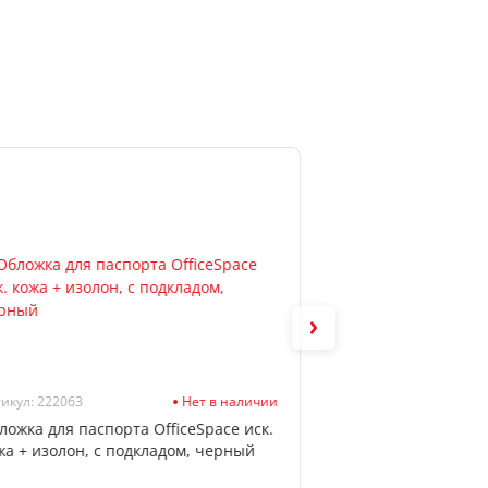
икул: 222063
Нет в наличии
Артикул: 311104
ложка для паспорта OfficeSpace иск.
Обложка для паспо
жа + изолон, с подкладом, черный
line", кожзам гла
фольгой