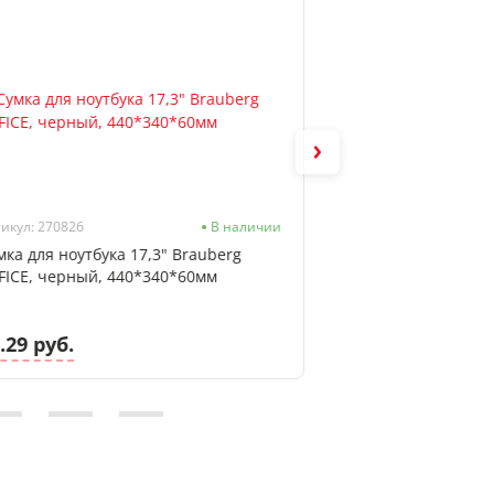
икул: 270826
В наличии
Артикул: CC-211 Blac
мка для ноутбука 17,3" Brauberg
Сумка для ноутбук
FICE, черный, 440*340*60мм
211 Black полиэст
390*290*45мм
.29 руб.
64.72 руб.