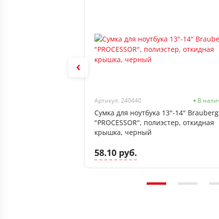
Нет в наличии
Артикул: 240440
В нали
5,6" Brauberg
Сумка для ноутбука 13"-14" Brauberg
р, черный,
"PROCESSOR", полиэстер, откидная
крышка, черный
58.10 руб.