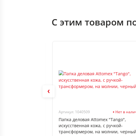
С этим товаром п
Нет в наличии
Артикул: 1040509
Нет в нал
"Irida" кожзам., 2
Папка деловая Attomex "Tango",
искусственная кожа, с ручкой-
трансформером, на молнии, черны