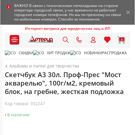
ВАЖНО! В связи с техническими неполадками на стороне
оператора городской связи, у нас временно не работают
городские номера телефонов. Но мы по-прежнему на связи
на мобильных номерах. Спасибо за понимание.
Интернет-витрина для юридических лиц и ИП
0
СКИДКИ
ХИТ ПРОДАЖ
НОВИНКИ
РАСПРОДАЖА
Альбомы и папки для творчества
Скетчбук А3 30л. Проф-Прес "Мост
акварелью", 100г/м2, кремовый
блок, на гребне, жесткая подложка
Код товара: 032247
В наличии