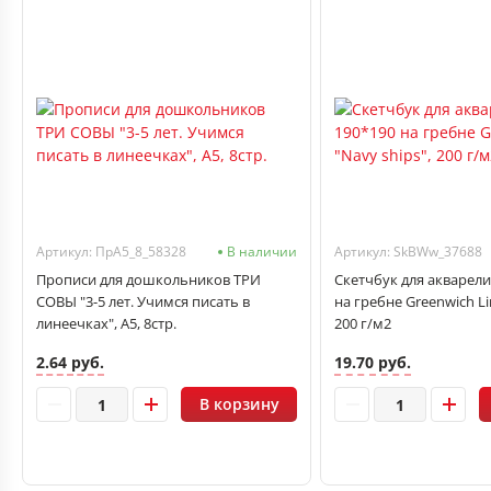
Артикул: ПрА5_8_58328
В наличии
Артикул: SkBWw_37688
Прописи для дошкольников ТРИ
Скетчбук для акварели
СОВЫ "3-5 лет. Учимся писать в
на гребне Greenwich Li
линеечках", А5, 8стр.
200 г/м2
2.64 руб.
19.70 руб.
В корзину