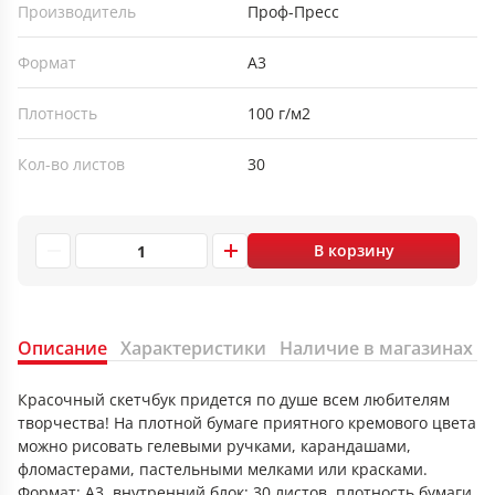
Производитель
Проф-Пресс
Формат
А3
Плотность
100 г/м2
Кол-во листов
30
В корзину
Описание
Характеристики
Наличие в магазинах
Красочный скетчбук придется по душе всем любителям
творчества! На плотной бумаге приятного кремового цвета
можно рисовать гелевыми ручками, карандашами,
фломастерами, пастельными мелками или красками.
Формат: А3, внутренний блок: 30 листов, плотность бумаги