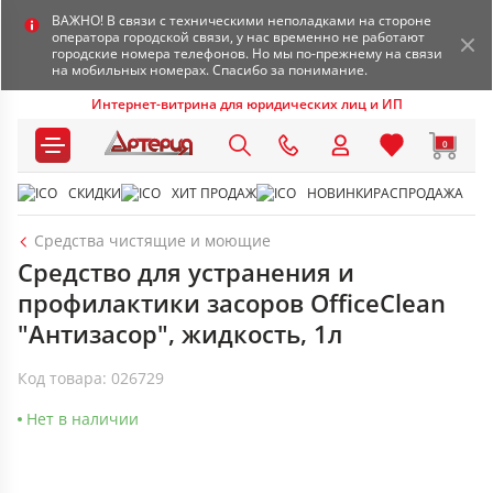
ВАЖНО! В связи с техническими неполадками на стороне
оператора городской связи, у нас временно не работают
городские номера телефонов. Но мы по-прежнему на связи
на мобильных номерах. Спасибо за понимание.
Интернет-витрина для юридических лиц и ИП
0
СКИДКИ
ХИТ ПРОДАЖ
НОВИНКИ
РАСПРОДАЖА
Средства чистящие и моющие
Средство для устранения и
профилактики засоров OfficeClean
"Антизасор", жидкость, 1л
Код товара: 026729
Нет в наличии