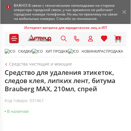
ВАЖНО! В связи с техническими неполадками на стороне
оператора городской связи, у нас временно не работают
городские номера телефонов. Но мы по-прежнему на связи
на мобильных номерах. Спасибо за понимание.
Интернет-витрина для юридических лиц и ИП
0
СКИДКИ
ХИТ ПРОДАЖ
НОВИНКИ
РАСПРОДАЖА
Средства чистящие и моющие
Средство для удаления этикеток,
следов клея, липких лент, битума
Brauberg MAX, 210мл, спрей
Код товара: 031467
В наличии