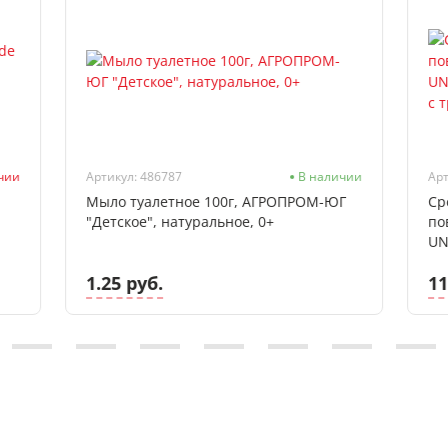
ичии
Артикул: 486787
В наличии
Арт
Мыло туалетное 100г, АГРОПРОМ-ЮГ
Ср
"Детское", натуральное, 0+
по
UN
с 
1.25 руб.
11