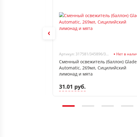
Нет в наличии
Артикул: 317581/345896/356749/864982
Нет в нал
 GRASS Milana,
Сменный освежитель (баллон) Glade
Automatic, 269мл, Сицилийский
лимонад и мята
31.01 руб.