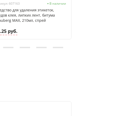
икул: 607163
В наличии
Артикул: 8717163044
едство для удаления этикеток,
Средство чистяще
едов клея, липких лент, битума
крем, 500мл
auberg MAX, 210мл, спрей
.25 руб.
16.43 руб.