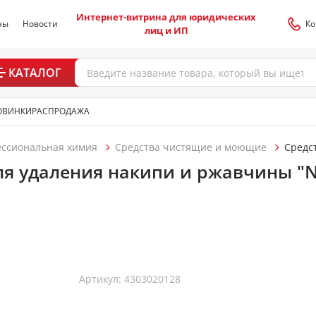
Интернет-витрина для юридических
ны
Новости
Ко
лиц и ИП
КАТАЛОГ
ОВИНКИ
РАСПРОДАЖА
ессиональная химия
Средства чистящие и моющие
Средс
ля удаления накипи и ржавчины "N
Артикул: 4303020128