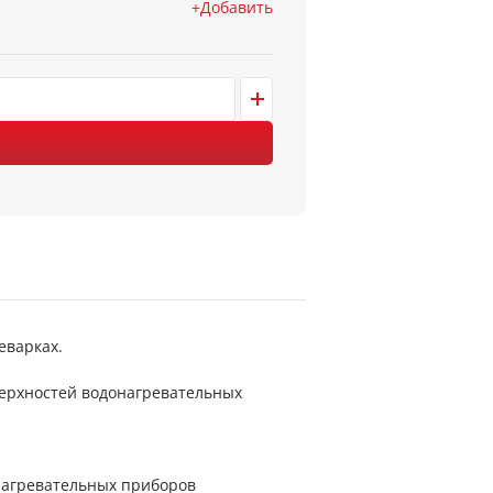
Добавить
еварках.
верхностей водонагревательных
онагревательных приборов