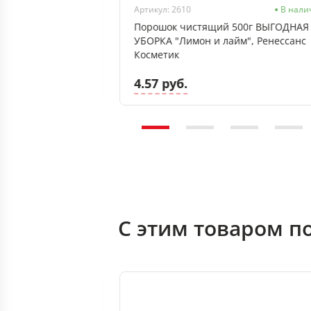
В наличии
Артикул: 2610
В нали
ля всех
Порошок чистящий 500г ВЫГОДНАЯ
е GRASS Universal
УБОРКА "Лимон и лайм", Ренессанс
игером
Косметик
4.57 руб.
С этим товаром п