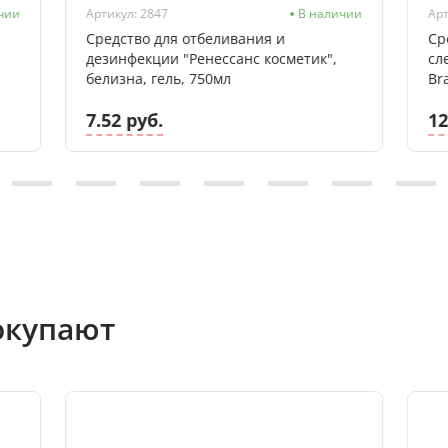
чии
Артикул: 2847
В наличии
Арт
Средство для отбеливания и
Ср
дезинфекции "Ренессанс косметик",
сл
белизна, гель, 750мл
Br
7.52 руб.
12
окупают