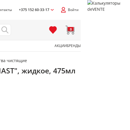
нтакты
+375 152 60-33-17
Войти
0
АКЦИИ
БРЕНДЫ
тва чистящие
AST", жидкое, 475мл