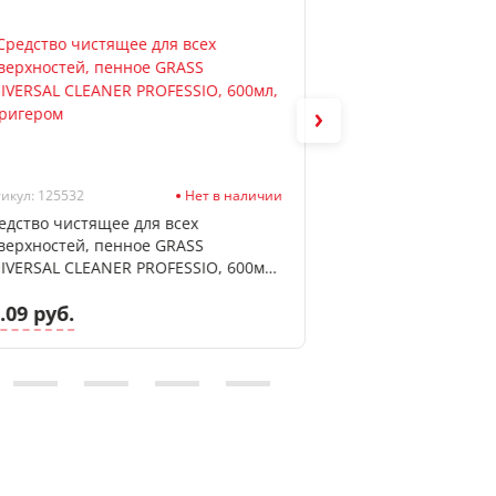
икул: 125532
Нет в наличии
Артикул: Б31-1
едство чистящее для всех
Средство для уда
верхностей, пенное GRASS
Антинакипин ЗОЛ
IVERSAL CLEANER PROFESSIO, 600мл,
тригером
.09 руб.
1.75 руб.