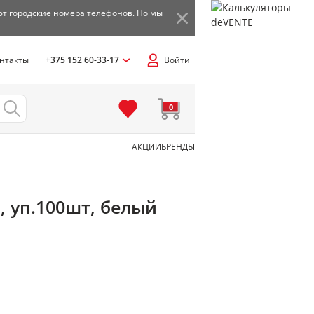
ют городские номера телефонов. Но мы
нтакты
+375 152 60-33-17
Войти
0
АКЦИИ
БРЕНДЫ
С, уп.100шт, белый