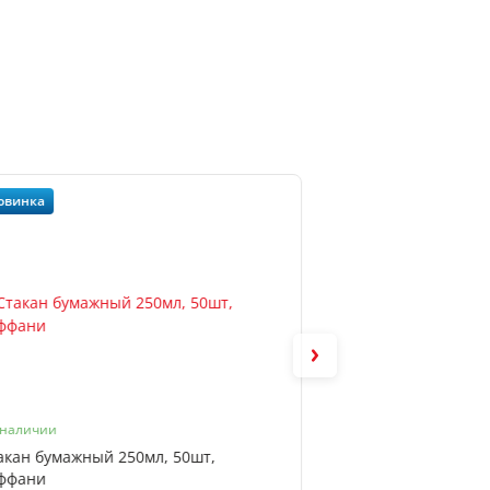
овинка
Новинка
 наличии
В наличии
акан бумажный 250мл, 50шт,
Стакан бумажный 
ффани
черный