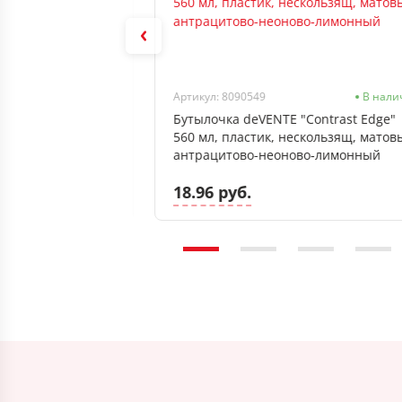
Нет в наличии
Артикул: 8090549
В нали
otik" 550 мл,
Бутылочка deVENTE "Contrast Edge"
розовый с
560 мл, пластик, нескользящ, матов
антрацитово-неоново‑лимонный
18.96 руб.