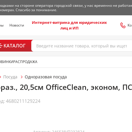
адками на стороне оператора городской связи, у нас временно не работа
номерах. Спасибо за понимание.
Интернет-витрина для юридических
ны
Новости
Ко
лиц и ИП
КАТАЛОГ
ОВИНКИ
РАСПРОДАЖА
Посуда
Одноразовая посуда
аз., 20,5см OfficeClean, эконом, П
д: 4680211129224
Артикул: 246538/П232824