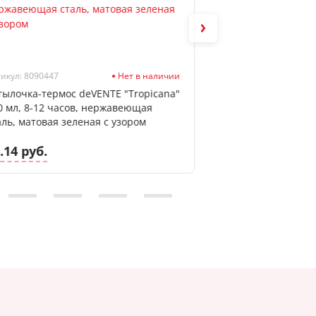
икул: 8090447
Нет в наличии
Артикул: 8090544
тылочка-термос deVENTE "Tropicana"
Бутылочка deVENT
0 мл, 8-12 часов, нержавеющая
мл, пластик, нес
аль, матовая зеленая с узором
черный
.14 руб.
18.96 руб.