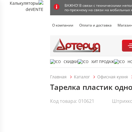
ВАЖНО! В связи с техническими непол
по-прежнему на связи на мобильных 
О компании
Оплата и доставка
Магази
СКИДКИ
ХИТ ПРОДАЖ
Н
Главная
Каталог
Офисная кухня
Тарелка пластик однор
Код товара: 010621
Штрихко