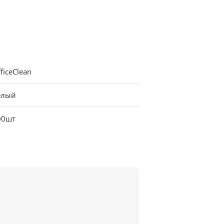
ficeClean
елый
00шт