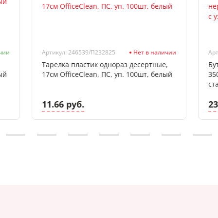
чии
Артикул: 246539/П232825
Нет в наличии
Арт
Тарелка пластик однораз десертные,
Бу
ый
17см OfficeClean, ПС, уп. 100шт, белый
35
ст
11.66 руб.
23