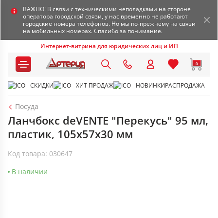
ВАЖНО! В связи с техническими неполадками на стороне
оператора городской связи, у нас временно не работают
городские номера телефонов. Но мы по-прежнему на связи
на мобильных номерах. Спасибо за понимание.
Интернет-витрина для юридических лиц и ИП
0
СКИДКИ
ХИТ ПРОДАЖ
НОВИНКИ
РАСПРОДАЖА
Посуда
Ланчбокс deVENTE "Перекусь" 95 мл,
пластик, 105x57x30 мм
Код товара: 030647
В наличии