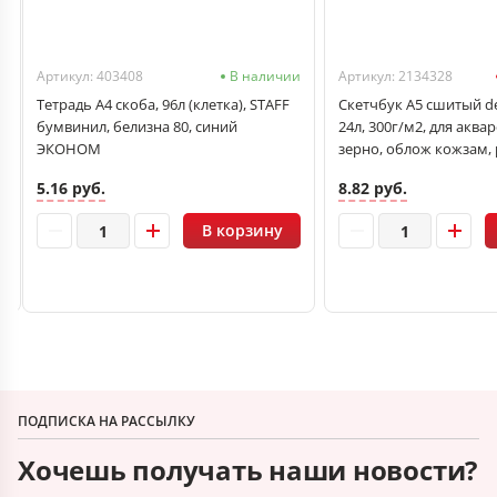
и
Артикул: 403408
В наличии
Артикул: 2134328
Тетрадь А4 скоба, 96л (клетка), STAFF
Скетчбук А5 сшитый de
бумвинил, белизна 80, синий
24л, 300г/м2, для аква
ЭКОНОМ
зерно, облож кожзам,
5.16 руб.
8.82 руб.
В корзину
ПОДПИСКА НА РАССЫЛКУ
Хочешь получать наши новости?