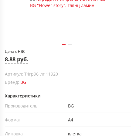
Цена с НДС
8.88 руб.
Артикул: Т4гр96_лг 11920
Бренд:
BG
Характеристики
Производитель
BG
Формат
А4
Линовка
клетка