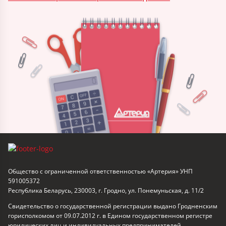
Общество с ограниченной ответственностью «Артерия» УНП
591005372
Республика Беларусь, 230003, г. Гродно, ул. Понемуньская, д. 11/2
Свидетельство о государственной регистрации выдано Гродненским
горисполкомом от 09.07.2012 г. в Едином государственном регистре
юридических лиц и индивидуальных предпринимателей.