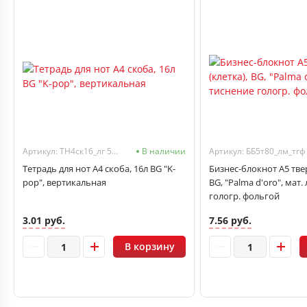
Артикул: ТН4ск16_лг 57823
В наличии
Тетрадь для нот А4 скоба, 16л BG "K-
Бизнес-блокнот А5 твер
pop", вертикальная
BG, "Palma d'oro", мат.
гологр. фольгой
3.01 руб.
7.56 руб.
В корзину