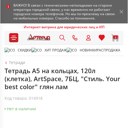
ВАЖНО! В связи с техническими неполадками на стороне
оператора городской связи, у нас временно не работают
городские номера телефонов. Но мы по-прежнему на связи
на мобильных номерах. Спасибо за понимание.
Интернет-витрина для юридических лиц и ИП
0
СКИДКИ
ХИТ ПРОДАЖ
НОВИНКИ
РАСПРОДАЖА
Тетради
Тетрадь А5 на кольцах, 120л
(клетка), ArtSpace, 7БЦ, "Стиль. Your
best color" глян лам
Код товара: 014918
Нет в наличии