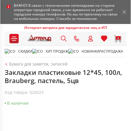
ВАЖНО! В связи с техническими неполадками на стороне
оператора городской связи, у нас временно не работают
городские номера телефонов. Но мы по-прежнему на связи
на мобильных номерах. Спасибо за понимание.
Интернет-витрина для юридических лиц и ИП
0
СКИДКИ
ХИТ ПРОДАЖ
НОВИНКИ
РАСПРОДАЖА
Бумага для заметок, записей
Закладки пластиковые 12*45, 100л,
Brauberg, пастель, 5цв
Код товара: 026023
В наличии