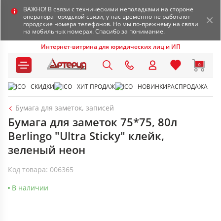
ВАЖНО! В связи с техническими неполадками на стороне
оператора городской связи, у нас временно не работают
городские номера телефонов. Но мы по-прежнему на связи
на мобильных номерах. Спасибо за понимание.
Интернет-витрина для юридических лиц и ИП
0
СКИДКИ
ХИТ ПРОДАЖ
НОВИНКИ
РАСПРОДАЖА
Бумага для заметок, записей
Бумага для заметок 75*75, 80л
Berlingo "Ultra Sticky" клейк,
зеленый неон
Код товара: 006365
В наличии