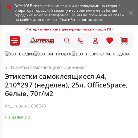
ВАЖНО! В связи с техническими неполадками на стороне
оператора городской связи, у нас временно не работают
городские номера телефонов. Но мы по-прежнему на связи
на мобильных номерах. Спасибо за понимание.
Интернет-витрина для юридических лиц и ИП
0
СКИДКИ
ХИТ ПРОДАЖ
НОВИНКИ
РАСПРОДАЖА
Этикетки самоклеящиеся, ценники
Этикетки самоклеящиеся А4,
210*297 (неделен), 25л. OfficeSpace,
белые, 70г/м2
Код товара: 008648
В наличии