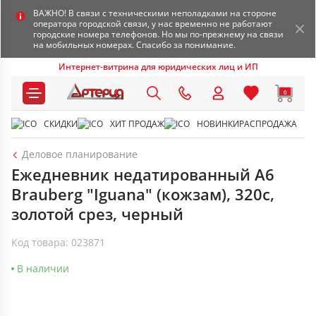
ВАЖНО! В связи с техническими неполадками на стороне
оператора городской связи, у нас временно не работают
городские номера телефонов. Но мы по-прежнему на связи
на мобильных номерах. Спасибо за понимание.
Интернет-витрина для юридических лиц и ИП
0
СКИДКИ
ХИТ ПРОДАЖ
НОВИНКИ
РАСПРОДАЖА
Деловое планирование
Ежедневник недатированный А6
Brauberg "Iguana" (кожзам), 320с,
золотой срез, черный
Код товара: 023871
В наличии