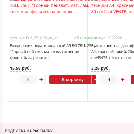
Артикул: Ен5_7БЦ128_лм_тф_р 12386
В наличии
Артикул: 2072228
Ежедневник недатированный А5 BG 7БЦ, 256с,
Бумага цветная для о
"Горный пейзаж", мат. лам, тиснение
А4, красный яркий, 20л,
фольгой, на резинке
deVENTE, пласт. пакет
15.58 руб.
3.28 руб.
В корзину
ПОДПИСКА НА РАССЫЛКУ