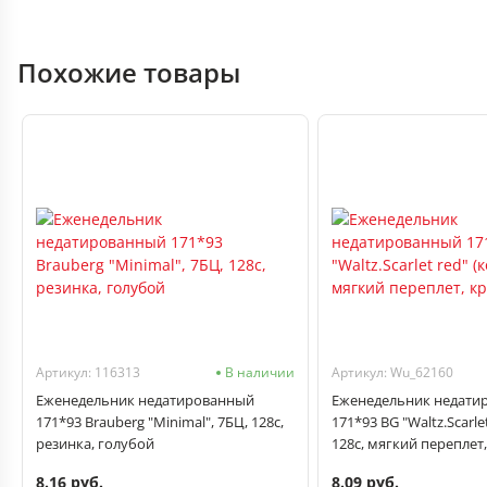
Похожие товары
Артикул: 116313
В наличии
Артикул: Wu_62160
Еженедельник недатированный
Еженедельник недати
171*93 Brauberg "Minimal", 7БЦ, 128с,
171*93 BG "Waltz.Scarle
резинка, голубой
128с, мягкий переплет
8.16 руб.
8.09 руб.