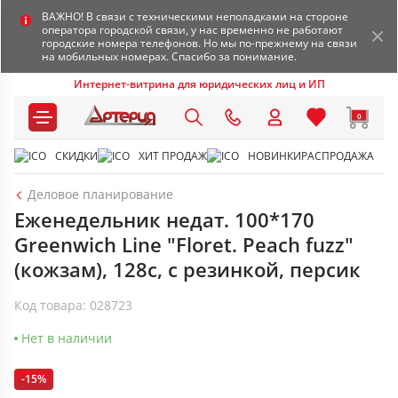
ВАЖНО! В связи с техническими неполадками на стороне
оператора городской связи, у нас временно не работают
городские номера телефонов. Но мы по-прежнему на связи
на мобильных номерах. Спасибо за понимание.
Интернет-витрина для юридических лиц и ИП
0
СКИДКИ
ХИТ ПРОДАЖ
НОВИНКИ
РАСПРОДАЖА
Деловое планирование
Еженедельник недат. 100*170
Greenwich Line "Floret. Peach fuzz"
(кожзам), 128с, с резинкой, персик
Код товара: 028723
Нет в наличии
-15%