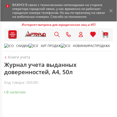
ВАЖНО! В связи с техническими неполадками на стороне
оператора городской связи, у нас временно не работают
городские номера телефонов. Но мы по-прежнему на связи
на мобильных номерах. Спасибо за понимание.
Интернет-витрина для юридических лиц и ИП
0
СКИДКИ
ХИТ ПРОДАЖ
НОВИНКИ
РАСПРОДАЖА
Книги учета
Журнал учета выданных
доверенностей, А4, 50л
Код товара: 005381
В наличии