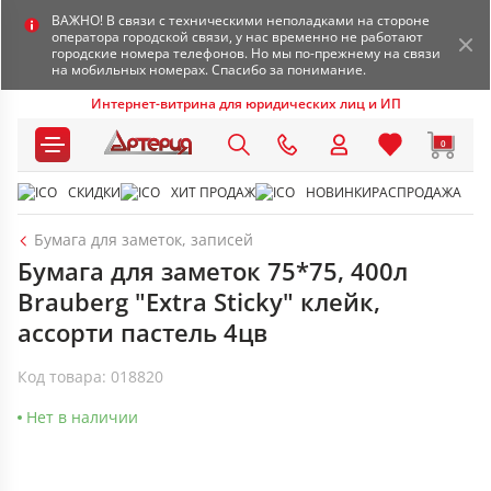
ВАЖНО! В связи с техническими неполадками на стороне
оператора городской связи, у нас временно не работают
городские номера телефонов. Но мы по-прежнему на связи
на мобильных номерах. Спасибо за понимание.
Интернет-витрина для юридических лиц и ИП
0
СКИДКИ
ХИТ ПРОДАЖ
НОВИНКИ
РАСПРОДАЖА
Бумага для заметок, записей
Бумага для заметок 75*75, 400л
Brauberg "Extra Sticky" клейк,
ассорти пастель 4цв
Код товара: 018820
Нет в наличии