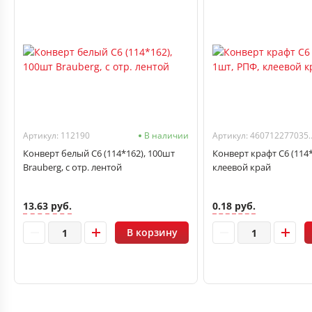
Артикул: 112190
В наличии
Артикул: 46071
Конверт белый С6 (114*162), 100шт
Конверт крафт С6 (114*
Brauberg, с отр. лентой
клеевой край
13.63 руб.
0.18 руб.
В корзину