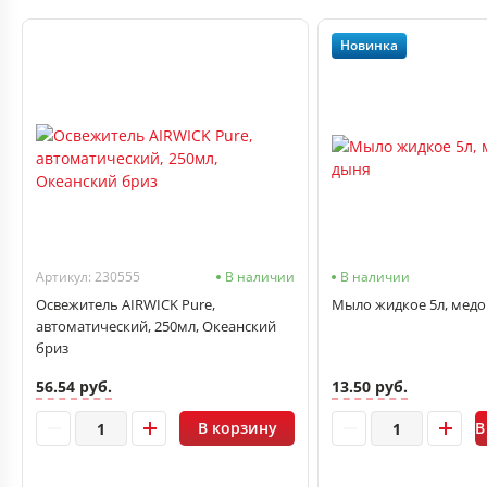
Новинка
Артикул: 230555
В наличии
В наличии
Освежитель AIRWICK Pure,
Мыло жидкое 5л, медо
автоматический, 250мл, Океанский
бриз
56.54 руб.
13.50 руб.
В корзину
В