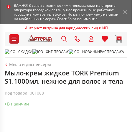
ВАЖНО! В связи с техническими неполадками на стороне
оператора городской связи, у нас временно не работают
городские номера телефонов. Но мы по-прежнему на связи
на мобильных номерах. Спасибо за понимание.
Интернет-витрина для юридических лиц и ИП
0
СКИДКИ
ХИТ ПРОДАЖ
НОВИНКИ
РАСПРОДАЖА
Мыло и диспенсеры
Мыло-крем жидкое TORK Premium
S1,1000мл, нежное для волос и тела
Код товара: 001088
В наличии