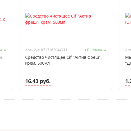
чии
Артикул: 8717163044711
В наличии
Арт
к,
Средство чистящее Cif "Актив фреш",
Мы
крем, 500мл
"Д
16.43 руб.
1.