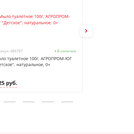
икул: 486787
В наличии
Артикул: 319521
ло туалетное 100г, АГРОПРОМ-ЮГ
Отбеливатель Offi
етское", натуральное, 0+
600г
25 руб.
4.49 руб.