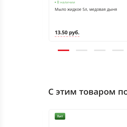
Нет в наличии
В наличии
ктериальное 1л
Мыло жидкое 5л, медовая дыня
13.50 руб.
С этим товаром п
Хит