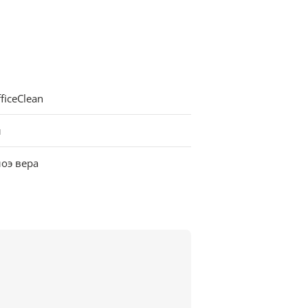
ficeClean
л
оэ вера