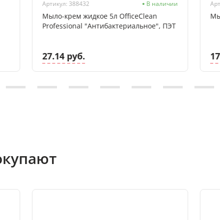
Артикул: 388432
В наличии
Арт
Мыло-крем жидкое 5л OfficeClean
Мы
Professional "Антибактериальное", ПЭТ
27.14 руб.
17
окупают