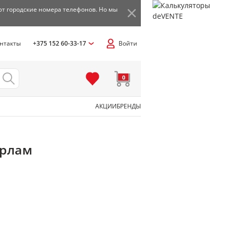
ют городские номера телефонов. Но мы
нтакты
+375 152 60-33-17
Войти
0
АКЦИИ
БРЕНДЫ
ерлам