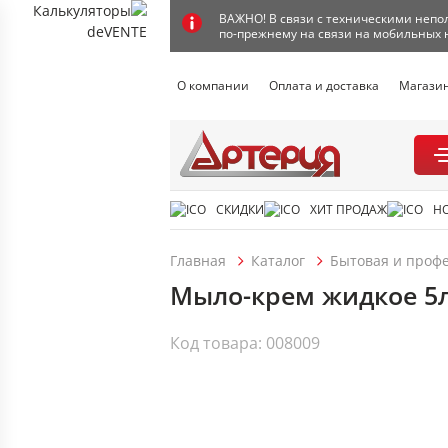
ВАЖНО! В связи с техническими непол
по-прежнему на связи на мобильных 
О компании
Оплата и доставка
Магази
СКИДКИ
ХИТ ПРОДАЖ
Н
Главная
Каталог
Бытовая и проф
Мыло-крем жидкое 5л O
Код товара: 008009