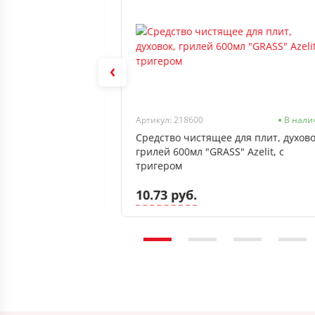
В наличии
Артикул: 218600
В нали
для пола GRASS
Средство чистящее для плит, духово
грилей 600мл "GRASS" Azelit, с
тригером
10.73 руб.