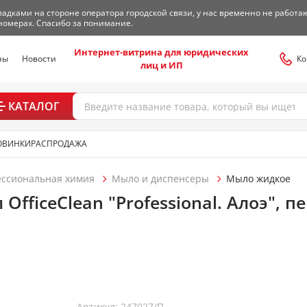
адками на стороне оператора городской связи, у нас временно не работа
номерах. Спасибо за понимание.
Интернет-витрина для юридических
ны
Новости
Ко
лиц и ИП
КАТАЛОГ
ОВИНКИ
РАСПРОДАЖА
ессиональная химия
Мыло и диспенсеры
Мыло жидкое
fficeClean "Professional. Алоэ", п
Артикул: 247027/П