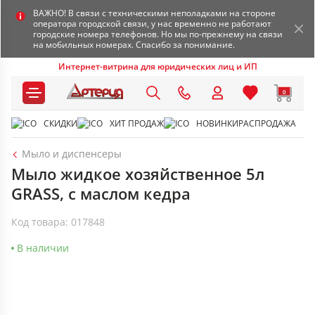
ВАЖНО! В связи с техническими неполадками на стороне
оператора городской связи, у нас временно не работают
городские номера телефонов. Но мы по-прежнему на связи
на мобильных номерах. Спасибо за понимание.
Интернет-витрина для юридических лиц и ИП
0
СКИДКИ
ХИТ ПРОДАЖ
НОВИНКИ
РАСПРОДАЖА
Мыло и диспенсеры
Мыло жидкое хозяйственное 5л
GRASS, с маслом кедра
Код товара: 017848
В наличии