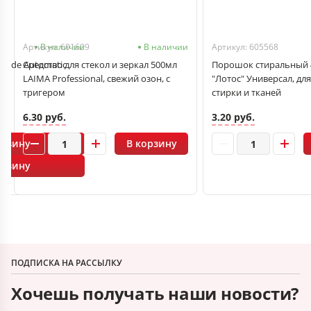
Артикул: 601609
В наличии
В наличии
Артикул: 605568
Glade Automatic
Средство для стекол и зеркал 500мл
Порошок стиральный 
оды
LAIMA Professional, свежий озон, с
"Лотос" Универсал, для
тригером
стирки и тканей
6.30 руб.
3.20 руб.
орзину
В корзину
орзину
ПОДПИСКА НА РАССЫЛКУ
Хочешь получать наши новости?