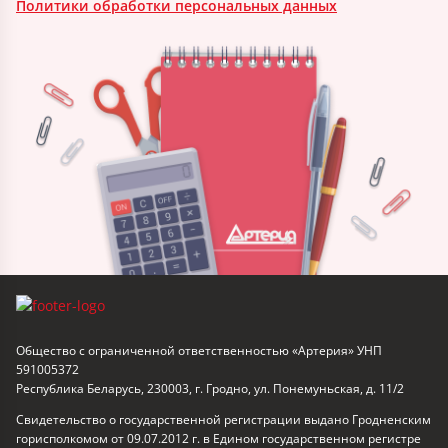
Политики обработки персональных данных
Общество с ограниченной ответственностью «Артерия» УНП
591005372
Республика Беларусь, 230003, г. Гродно, ул. Понемуньская, д. 11/2
Свидетельство о государственной регистрации выдано Гродненским
горисполкомом от 09.07.2012 г. в Едином государственном регистре