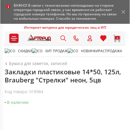
ВАЖНО! В связи с техническими неполадками на стороне
оператора городской связи, у нас временно не работают
городские номера телефонов. Но мы по-прежнему на связи
на мобильных номерах. Спасибо за понимание.
Интернет-витрина для юридических лиц и ИП
0
СКИДКИ
ХИТ ПРОДАЖ
НОВИНКИ
РАСПРОДАЖА
Бумага для заметок, записей
Закладки пластиковые 14*50, 125л,
Brauberg "Стрелки" неон, 5цв
Код товара: 018984
В наличии