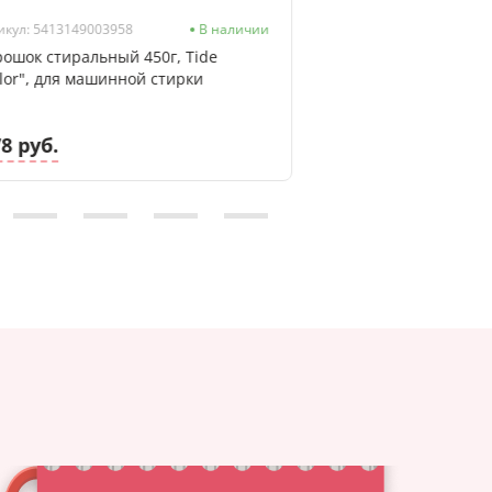
икул: 5413149003958
В наличии
Артикул: 4302000003
ошок стиральный 450г, Tide
Отбеливатель БОС
lor", для машинной стирки
порошок, 600г
78 руб.
11.16 руб.