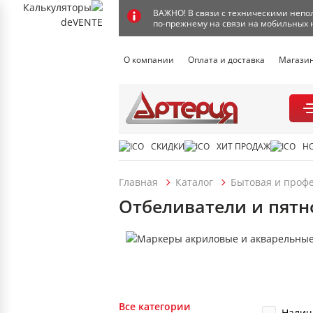
ВАЖНО! В связи с техническими непол
по-прежнему на связи на мобильных 
О компании
Оплата и доставка
Магази
СКИДКИ
ХИТ ПРОДАЖ
Н
Главная
Каталог
Бытовая и проф
Отбеливатели и пят
Все категории
Налич