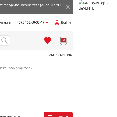
ют городские номера телефонов. Но мы
нтакты
+375 152 60-33-17
Войти
0
АКЦИИ
БРЕНДЫ
 пятновыводители
Фильтр
популярные