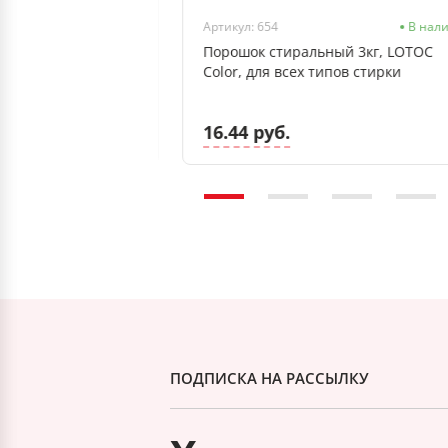
ртикул: 4620009264874
Под заказ 7-10 дней
Артикул: 654
В нал
й 20 кг, Лотос-М
Порошок стиральный 3кг, LOTOC
шинной стирки
Color, для всех типов стирки
16.44 руб.
ПОДПИСКА НА РАССЫЛКУ