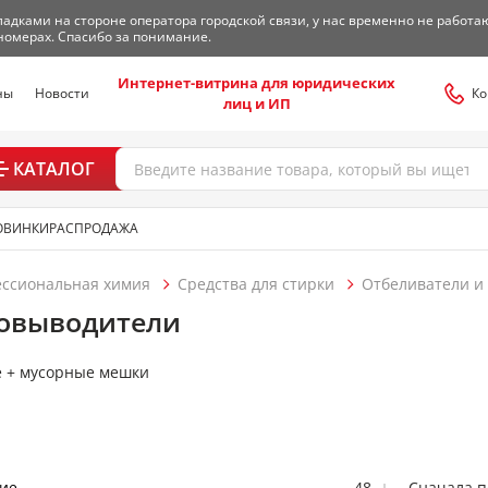
адками на стороне оператора городской связи, у нас временно не работа
номерах. Спасибо за понимание.
Интернет-витрина для юридических
ны
Новости
Ко
лиц и ИП
КАТАЛОГ
ОВИНКИ
РАСПРОДАЖА
ессиональная химия
Средства для стирки
Отбеливатели и
новыводители
ие
48
Сначала 