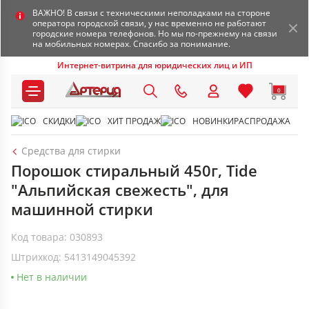
ВАЖНО! В связи с техническими неполадками на стороне
оператора городской связи, у нас временно не работают
городские номера телефонов. Но мы по-прежнему на связи
на мобильных номерах. Спасибо за понимание.
Интернет-витрина для юридических лиц и ИП
0
СКИДКИ
ХИТ ПРОДАЖ
НОВИНКИ
РАСПРОДАЖА
Средства для стирки
Порошок стиральный 450г, Tide
"Альпийская свежесть", для
машинной стирки
Код товара: 030893
Штрихкод: 5413149045392
Нет в наличии