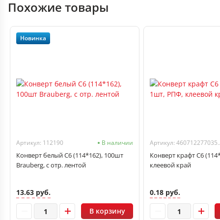
Похожие товары
Новинка
Артикул: 112190
В наличии
Артикул: 46071
Конверт белый С6 (114*162), 100шт
Конверт крафт С6 (114*
Brauberg, с отр. лентой
клеевой край
13.63 руб.
0.18 руб.
В корзину