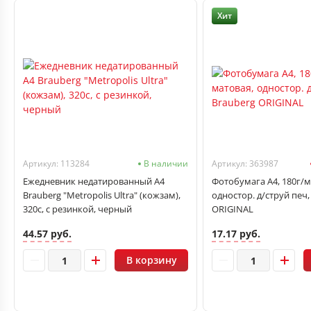
Хит
Артикул: 113284
В наличии
Артикул: 363987
Ежедневник недатированный А4
Фотобумага А4, 180г/м2
Brauberg "Metropolis Ultra" (кожзам),
одностор. д/струй печ,
320с, с резинкой, черный
ORIGINAL
44.57 руб.
17.17 руб.
В корзину