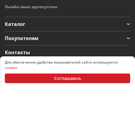
Онлайн-заказ: круглосуточно
Каталог
Покупателям
Контакты
Для обеспечения удобства пользователей сайта используются
г. Гродно, ул. Понемуньская 11/2
cookies
Пн-Пт: 08:30 - 17.30, Сб-Вс: выходные
Соглашаюсь
+375 152 60-33-17
+375 29 366-33-17
+375 33 366-33-17
office@artery.by