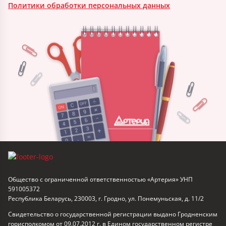
Политики обработки персональных данных
Общество с ограниченной ответственностью «Артерия» УНП
591005372
Республика Беларусь, 230003, г. Гродно, ул. Понемуньская, д. 11/2
Свидетельство о государственной регистрации выдано Гродненским
горисполкомом от 09.07.2012 г. в Едином государственном регистре